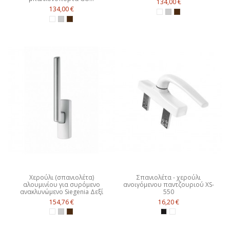
134,00 €
134,00 €
Χερούλι (σπανιολέτα)
Σπανιολέτα - χερούλι
αλουμινίου για συρόμενο
ανοιγόμενου παντζουριού XS-
ανακλυνώμενο Siegenia Δεξί
550
154,76 €
16,20 €