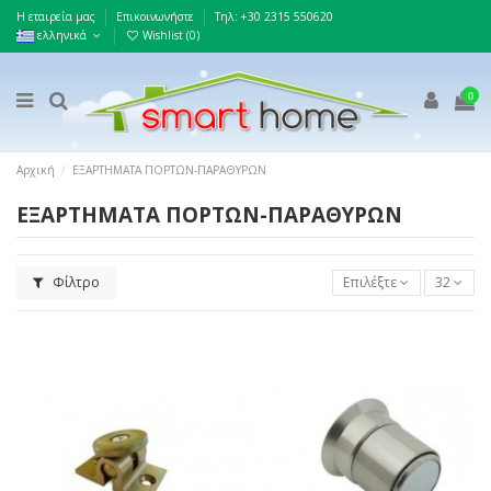
Η εταιρεία μας
Επικοινωνήστε
Τηλ: +30 2315 550620
ελληνικά
Wishlist (
0
)
0
Αρχική
ΕΞΑΡΤΗΜΑΤΑ ΠΟΡΤΩΝ-ΠΑΡΑΘΥΡΩΝ
ΕΞΑΡΤΗΜΑΤΑ ΠΟΡΤΩΝ-ΠΑΡΑΘΥΡΩΝ
Φίλτρο
Επιλέξτε
32