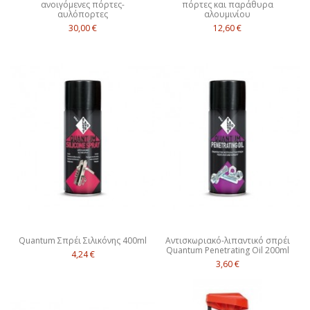
ανοιγόμενες πόρτες-
πόρτες και παράθυρα
αυλόπορτες
αλουμινίου
30,00 €
12,60 €
Quantum Σπρέι Σιλικόνης 400ml
Αντισκωριακό-λιπαντικό σπρέι
Quantum Penetrating Oil 200ml
4,24 €
3,60 €