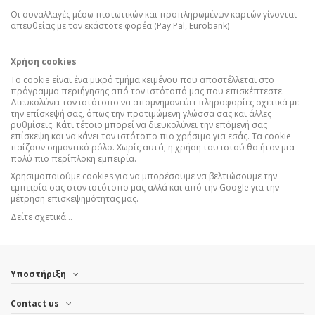
Οι συναλλαγές μέσω πιστωτικών και προπληρωμένων καρτών γίνονται
απευθείας με τον εκάστοτε φορέα (Pay Pal, Eurobank)
Χρήση cookies
Το cookie είναι ένα μικρό τμήμα κειμένου που αποστέλλεται στο
πρόγραμμα περιήγησης από τον ιστότοπό μας που επισκέπτεστε.
Διευκολύνει τον ιστότοπο να απομνημονεύει πληροφορίες σχετικά με
την επίσκεψή σας, όπως την προτιμώμενη γλώσσα σας και άλλες
ρυθμίσεις. Κάτι τέτοιο μπορεί να διευκολύνει την επόμενή σας
επίσκεψη και να κάνει τον ιστότοπο πιο χρήσιμο για εσάς. Τα cookie
παίζουν σημαντικό ρόλο. Χωρίς αυτά, η χρήση του ιστού θα ήταν μια
πολύ πιο περίπλοκη εμπειρία.
Χρησιμοποιούμε cookies για να μπορέσουμε να βελτιώσουμε την
εμπειρία σας στον ιστότοπο μας αλλά και από την Google για την
μέτρηση επισκεψημότητας μας.
Δείτε σχετικά…
Υποστήριξη
Contact us