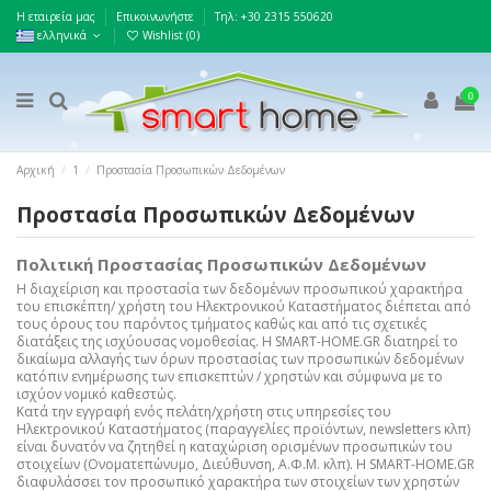
Η εταιρεία μας
Επικοινωνήστε
Τηλ: +30 2315 550620
ελληνικά
Wishlist (
0
)
0
Αρχική
1
Προστασία Προσωπικών Δεδομένων
Προστασία Προσωπικών Δεδομένων
Πολιτική
Προστασίας Προσωπικών Δεδομένων
Η διαχείριση και προστασία των δεδομένων προσωπικού χαρακτήρα
του επισκέπτη/ χρήστη του Ηλεκτρονικού Καταστήματος διέπεται από
τους όρους του παρόντος τμήματος καθώς και από τις σχετικές
διατάξεις της ισχύουσας νομοθεσίας. Η SMART-HOME.GR διατηρεί το
δικαίωμα αλλαγής των όρων προστασίας των προσωπικών δεδομένων
κατόπιν ενημέρωσης των επισκεπτών / χρηστών και σύμφωνα με το
ισχύον νομικό καθεστώς.
Κατά την εγγραφή ενός πελάτη/χρήστη στις υπηρεσίες του
Ηλεκτρονικού Καταστήματος (παραγγελίες προϊόντων, newsletters κλπ)
είναι δυνατόν να ζητηθεί η καταχώριση ορισμένων προσωπικών του
στοιχείων (Ονοματεπώνυμο, Διεύθυνση, Α.Φ.Μ. κλπ). Η SMART-HOME.GR
διαφυλάσσει τον προσωπικό χαρακτήρα των στοιχείων των χρηστών