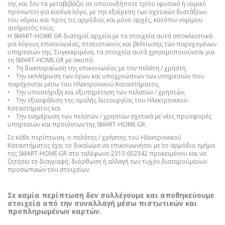
της και δεν τα μεταβιβάζει σε οποιονδήποτε τρίτο (φυσικό ή νομικό
πρόσωπο) για κανένα λόγο, με την εξαίρεση των σχετικών διατάξεων
του νόμου και προς τις αρμόδιες και μόνο αρχές, κατόπιν νομίμου
αιτήματός τους.
Η SMART-HOME.GR διατηρεί αρχεία με τα στοιχεία αυτά αποκλειστικά
για λόγους επικοινωνίας, στατιστικούς και βελτίωσης των παρεχομένων
υπηρεσιών της. Συγκεκριμένα, τα στοιχεία αυτά χρησιμοποιούνται για
τη SMART-HOME.GR με σκοπό:
• Τη διεκπεραίωση της επικοινωνίας με τον πελάτη / χρήστη,
• Την εκπλήρωση των όρων και υποχρεώσεων των υπηρεσιών που
παρέχονται μέσω του Ηλεκτρονικού Καταστήματος,
• Την υποστήριξη και εξυπηρέτηση των πελατών / χρηστών,
• Την εξασφάλιση της ομαλής λειτουργίας του Ηλεκτρονικού
Καταστήματος και
• Την ενημέρωση των πελατών / χρηστών σχετικά με νέες προσφορές
υπηρεσιών και προϊόντων της SMART-HOME.GR.
Σε κάθε περίπτωση, ο πελάτης / χρήστης του Ηλεκτρονικού
Καταστήματος έχει το δικαίωμα να επικοινωνήσει με το αρμόδιο τμήμα
της SMART-HOME.GR στο τηλέφωνο 2310 652342 προκειμένου και να
ζητήσει τη διαγραφή, διόρθωση ή αλλαγή των τυχόν διατηρούμενων
προσωπικών του στοιχείων.
Σε καμία περίπτωση δεν συλλέγουμε και αποθηκεύουμε
στοιχεία από την συναλλαγή μέσω πιστωτικών και
προπληρωμένων καρτών.